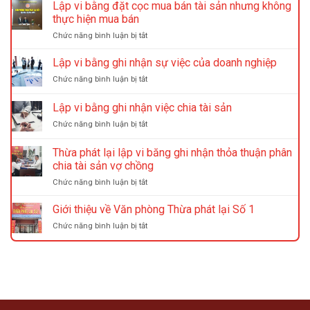
Lập vi bằng đặt cọc mua bán tài sản nhưng không
thực hiện mua bán
ở
Chức năng bình luận bị tắt
Lập
vi
Lập vi bằng ghi nhận sự việc của doanh nghiệp
bằng
ở
Chức năng bình luận bị tắt
đặt
Lập
cọc
vi
Lập vi bằng ghi nhận việc chia tài sản
mua
bằng
bán
ở
Chức năng bình luận bị tắt
ghi
tài
Lập
nhận
sản
vi
sự
Thừa phát lại lập vi băng ghi nhận thỏa thuận phân
nhưng
bằng
việc
chia tài sản vợ chồng
không
ghi
của
thực
ở
Chức năng bình luận bị tắt
nhận
doanh
hiện
Thừa
việc
nghiệp
mua
phát
chia
Giới thiệu về Văn phòng Thừa phát lại Số 1
bán
lại
tài
ở
Chức năng bình luận bị tắt
lập
sản
Giới
vi
thiệu
băng
về
ghi
Văn
nhận
phòng
thỏa
Thừa
thuận
phát