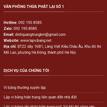
phân
lại
chia
VĂN PHÒNG THỪA PHÁT LẠI SỐ 1
Số
tài
1
sản
vợ
chồng
Hotline:
092 195 8585
Zalo:
092 195 8585
Email:
dinhquangtrungkm@gmail.com
Website:
www.lapvibang.net
Địa chỉ:
BT22 dãy 16B1, Làng Việt Kiều Châu Âu, Khu đô thị
Mỗ Lao, phường Hà Đông, thành phố Hà Nội.
DỊCH VỤ CỦA CHÚNG TÔI
Vi bằng thường xuyên lập
Lập vi bằng hiện trạng liên quan đến nhà đất
Lập vi bằng ghi nhận hiện trạng nứt, lún khi thi công xây