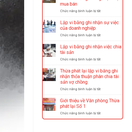
mua bán
ở
Chức năng bình luận bị tắt
Lập
vi
Lập vi bằng ghi nhận sự việc
bằng
của doanh nghiệp
đặt
ở
Chức năng bình luận bị tắt
cọc
Lập
mua
vi
Lập vi bằng ghi nhận việc chia
bán
bằng
tài
tài sản
ghi
sản
ở
Chức năng bình luận bị tắt
nhận
nhưng
Lập
sự
không
vi
Thừa phát lại lập vi băng ghi
việc
thực
bằng
của
nhận thỏa thuận phân chia tài
hiện
ghi
doanh
mua
sản vợ chồng
nhận
nghiệp
bán
ở
Chức năng bình luận bị tắt
việc
Thừa
chia
phát
tài
Giới thiệu về Văn phòng Thừa
lại
sản
phát lại Số 1
lập
ở
Chức năng bình luận bị tắt
vi
Giới
băng
thiệu
ghi
về
nhận