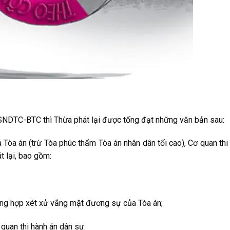
DTC-BTC thì Thừa phát lại được tống đạt những văn bản sau:
Tòa án (trừ Tòa phúc thẩm Tòa án nhân dân tối cao), Cơ quan thi
t lại, bao gồm:
ường hợp xét xử vắng mặt đương sự của Tòa án;
 quan thi hành án dân sự.