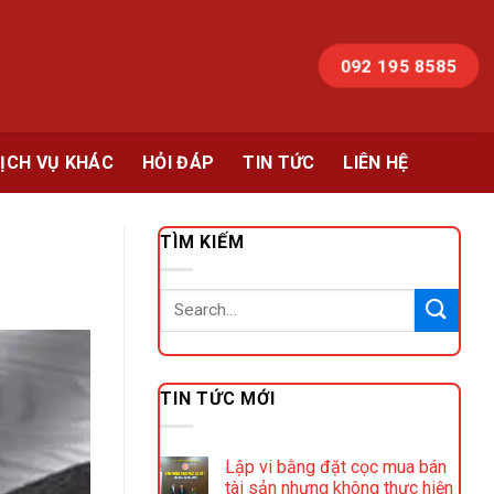
092 195 8585
ỊCH VỤ KHÁC
HỎI ĐÁP
TIN TỨC
LIÊN HỆ
TÌM KIẾM
TIN TỨC MỚI
Lập vi bằng đặt cọc mua bán
tài sản nhưng không thực hiện