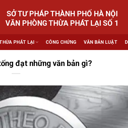
SỞ TƯ PHÁP THÀNH PHỐ HÀ NỘI
VĂN PHÒNG THỪA PHÁT LẠI SỐ 1
THỪA PHÁT LẠI
CÔNG CHỨNG
VĂN BẢN LUẬT
D
tống đạt những văn bản gì?