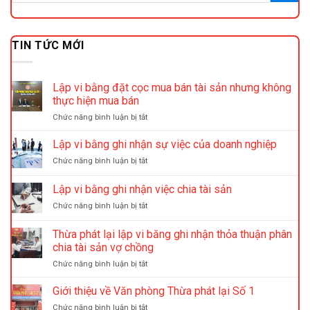
TIN TỨC MỚI
Lập vi bằng đặt cọc mua bán tài sản nhưng không
thực hiện mua bán
ở
Chức năng bình luận bị tắt
Lập
vi
Lập vi bằng ghi nhận sự việc của doanh nghiệp
bằng
ở
Chức năng bình luận bị tắt
đặt
Lập
cọc
vi
Lập vi bằng ghi nhận việc chia tài sản
mua
bằng
bán
ở
Chức năng bình luận bị tắt
ghi
tài
Lập
nhận
sản
vi
sự
Thừa phát lại lập vi băng ghi nhận thỏa thuận phân
nhưng
bằng
việc
chia tài sản vợ chồng
không
ghi
của
thực
ở
Chức năng bình luận bị tắt
nhận
doanh
hiện
Thừa
việc
nghiệp
mua
phát
chia
Giới thiệu về Văn phòng Thừa phát lại Số 1
bán
lại
tài
ở
Chức năng bình luận bị tắt