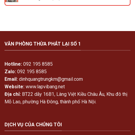
lập
sản
Giới
vi
thiệu
băng
về
ghi
Văn
nhận
phòng
thỏa
Thừa
thuận
phát
phân
lại
chia
VĂN PHÒNG THỪA PHÁT LẠI SỐ 1
Số
tài
1
sản
vợ
chồng
Hotline:
092 195 8585
Zalo:
092 195 8585
Email:
dinhquangtrungkm@gmail.com
Website:
www.lapvibang.net
Địa chỉ:
BT22 dãy 16B1, Làng Việt Kiều Châu Âu, Khu đô thị
Mỗ Lao, phường Hà Đông, thành phố Hà Nội.
DỊCH VỤ CỦA CHÚNG TÔI