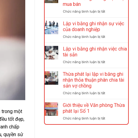
mua bán
ở
Chức năng bình luận bị tắt
Lập
vi
Lập vi bằng ghi nhận sự việc
bằng
của doanh nghiệp
đặt
ở
Chức năng bình luận bị tắt
cọc
Lập
mua
vi
Lập vi bằng ghi nhận việc chia
bán
bằng
tài
tài sản
ghi
sản
ở
Chức năng bình luận bị tắt
nhận
nhưng
Lập
sự
không
vi
Thừa phát lại lập vi băng ghi
việc
thực
bằng
của
nhận thỏa thuận phân chia tài
hiện
ghi
doanh
mua
sản vợ chồng
nhận
nghiệp
bán
ở
Chức năng bình luận bị tắt
việc
Thừa
chia
phát
tài
Giới thiệu về Văn phòng Thừa
lại
sản
phát lại Số 1
u trong một
lập
ở
đều tốt đẹp,
Chức năng bình luận bị tắt
vi
Giới
băng
tranh chấp
thiệu
ghi
u, quyền sử
về
nhận