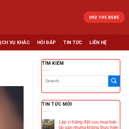
092 195 8585
ỊCH VỤ KHÁC
HỎI ĐÁP
TIN TỨC
LIÊN HỆ
TÌM KIẾM
TIN TỨC MỚI
Lập vi bằng đặt cọc mua bán
tài sản nhưng không thực hiện