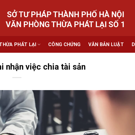
SỞ TƯ PHÁP THÀNH PHỐ HÀ NỘI
VĂN PHÒNG THỪA PHÁT LẠI SỐ 1
THỪA PHÁT LẠI
CÔNG CHỨNG
VĂN BẢN LUẬT
D
i nhận việc chia tài sản