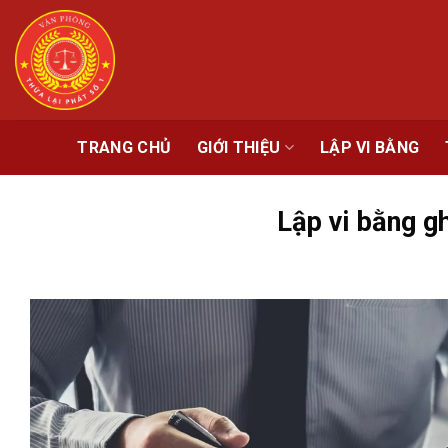
Chuyển
đến
nội
dung
TRANG CHỦ
GIỚI THIỆU
LẬP VI BẰNG
Lập vi bằng gh