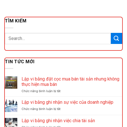
TÌM KIẾM
TIN TỨC MỚI
Lập vi bằng đặt cọc mua bán tài sản nhưng không
thực hiện mua bán
ở
Chức năng bình luận bị tắt
Lập
vi
Lập vi bằng ghi nhận sự việc của doanh nghiệp
bằng
ở
Chức năng bình luận bị tắt
đặt
Lập
cọc
vi
Lập vi bằng ghi nhận việc chia tài sản
mua
bằng
bán