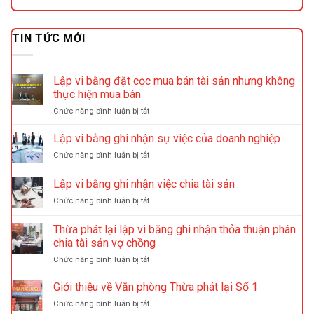
TIN TỨC MỚI
Lập vi bằng đặt cọc mua bán tài sản nhưng không
thực hiện mua bán
ở
Chức năng bình luận bị tắt
Lập
vi
Lập vi bằng ghi nhận sự việc của doanh nghiệp
bằng
ở
Chức năng bình luận bị tắt
đặt
Lập
cọc
vi
Lập vi bằng ghi nhận việc chia tài sản
mua
bằng
bán
ở
Chức năng bình luận bị tắt
ghi
tài
Lập
nhận
sản
vi
sự
Thừa phát lại lập vi băng ghi nhận thỏa thuận phân
nhưng
bằng
việc
chia tài sản vợ chồng
không
ghi
của
thực
ở
Chức năng bình luận bị tắt
nhận
doanh
hiện
Thừa
việc
nghiệp
mua
phát
chia
Giới thiệu về Văn phòng Thừa phát lại Số 1
bán
lại
tài
ở
Chức năng bình luận bị tắt
lập
sản