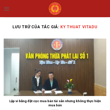
Chuyển
đến
nội
dung
LƯU TRỮ CỦA TÁC GIẢ:
KY THUAT VITADU
Lập vi bằng đặt cọc mua bán tài sản nhưng không thực hiện
mua bán