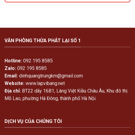
Giới
vi
thiệu
băng
về
ghi
Văn
nhận
phòng
thỏa
Thừa
thuận
phát
phân
lại
chia
VĂN PHÒNG THỪA PHÁT LẠI SỐ 1
Số
tài
1
sản
vợ
chồng
Hotline:
092 195 8585
Zalo:
092 195 8585
Email:
dinhquangtrungkm@gmail.com
Website:
www.lapvibang.net
Địa chỉ:
BT22 dãy 16B1, Làng Việt Kiều Châu Âu, Khu đô thị
Mỗ Lao, phường Hà Đông, thành phố Hà Nội.
DỊCH VỤ CỦA CHÚNG TÔI